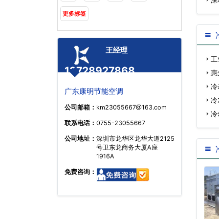
更多标签
王经理
工
13728927868
惠
冷…
冷
广东康明节能空调
关…
冷
公司邮箱：
km23055667@163.com
系…
冷
联系电话：
0755-23055667
公司地址：
深圳市龙华区龙华大道2125
号卫东龙商务大厦A座
1916A
免费咨询：