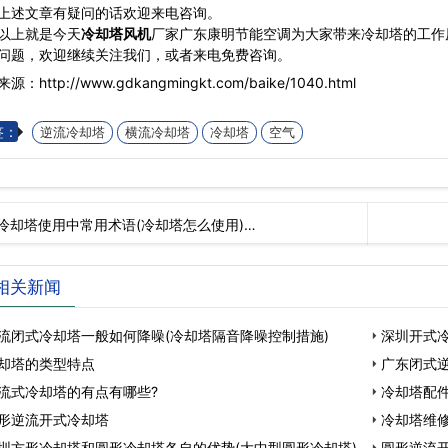
上述文章有疑问的话欢迎来电咨询。
以上就是今天
冷却塔风机
厂家广东康明节能空调为大家带来冷却塔的工作
问题，欢迎继续关注我们，或者来电免费咨询。
源：http://www.gdkangmingkt.com/baike/1040.html
签：
逆流冷却塔
横流冷却塔
冷却塔
空气
冷却塔使用中常用术语(冷却塔怎么使用)…
相关新闻
流闭式冷却塔一般如何降噪(冷却塔隔音降噪控制措施)
深圳开式
却塔的类型特点
式
广东闭式
流式冷却塔的有点有哪些?
冷却塔配件
形逆流开式冷却塔
冷却塔维修
圳方形冷却塔和圆形冷却塔各自的优势(大中型圆形冷却塔)
圆形逆流