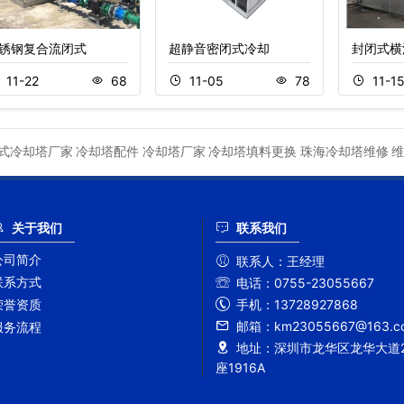
锈钢复合流闭式
超静音密闭式冷却
封闭式横
11-22
68
11-05
78
11-1
式冷却塔厂家
冷却塔配件
冷却塔厂家
冷却塔填料更换
珠海冷却塔维修
维
关于我们
联系我们
公司简介
联系人：
王经理
联系方式
电话：
0755-23055667
手机：
13728927868
荣誉资质
邮箱：
km23055667@163.c
服务流程
地址：
深圳市龙华区龙华大道2
座1916A