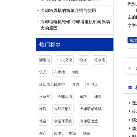
您对
冷却塔风机的简单介绍与使用
面的
冷却塔电机维修,冷却塔电机轴向振动
文章来
大的原因
标
热门标签
润滑油
中央空调
恰当
冷水塔
填充
布水槽
朝阳
冷却塔风机维护
立方
相电压
水蒸气
冷却水塔
短路
珠海
逆
冲洗
冷却塔配件
冷却塔减速机
冷
横
就会
水循环系统
冷却塔改造
圆
生产
传质
水垢
脱硫
深