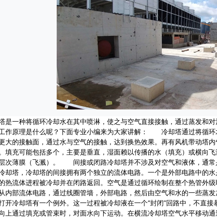
塔是一种将循环冷却水在其中喷淋，使之与空气直接接触，通过蒸发和对
工作原理是什么呢？下面专业小编来为大家讲解： 冷却塔通过将循环
更大的接触面，通过水与空气的接触，达到换热效果。再有风机带动塔内
。填充可能包括多个，主要是垂直，湿面赖以传播的水（填充）或横向飞
层次薄膜（飞溅）。 间接或闭路冷却塔并不涉及对空气和液体，通常
冷却塔，冷却塔的间接拥有两个独立的流体电路。一个是外部电路中的水
的热流体进程被冷却并在闭路返回。空气是通过循环绘制在整个热管外级
从内部流体电路，通过线圈管墙，外部电路，然后由空气和水的一些蒸发
打开冷却塔有一个例外。这一过程被冷却液在一个“封闭”回路中，不直
向上通过填充或管束时，对面水向下运动。在横流冷却塔空气水平移动