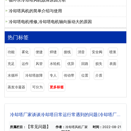
冷却塔风机的简单介绍与使用
冷却塔电机维修,冷却塔电机轴向振动大的原因
热门标签
功能
雾化
便捷
焊缝
接线
消音
安全阀
喷浆
充足
运作
风管
水轮机
优异
回路
损失
表面
水循环
冷却塔故障
专人
传动带
位置
介质
蒸发冷凝器
可分为
更多标签
冷却塔厂家谈谈冷却塔日常运行常遇到的问题(冷却塔厂家
优缺点比较)
【常见问题】
所属栏目：
作者：
冷却塔风机厂家
时间：
2022-08-21