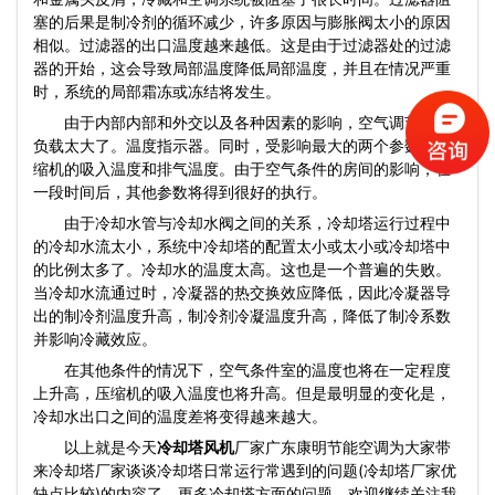
塞的后果是制冷剂的循环减少，许多原因与膨胀阀太小的原因
相似。过滤器的出口温度越来越低。这是由于过滤器处的过滤
器的开始，这会导致局部温度降低局部温度，并且在情况严重
时，系统的局部霜冻或冻结将发生。
由于内部内部和外交以及各种因素的影响，空气调节室的
负载太大了。温度指示器。同时，受影响最大的两个参数是压
缩机的吸入温度和排气温度。由于空气条件的房间的影响，在
一段时间后，其他参数将得到很好的执行。
由于冷却水管与冷却水阀之间的关系，冷却塔运行过程中
的冷却水流太小，系统中冷却塔的配置太小或太小或冷却塔中
的比例太多了。冷却水的温度太高。这也是一个普遍的失败。
当冷却水流通过时，冷凝器的热交换效应降低，因此冷凝器导
出的制冷剂温度升高，制冷剂冷凝温度升高，降低了制冷系数
并影响冷藏效应。
在其他条件的情况下，空气条件室的温度也将在一定程度
上升高，压缩机的吸入温度也将升高。但是最明显的变化是，
冷却水出口之间的温度差将变得越来越大。
以上就是今天
冷却塔风机
厂家广东康明节能空调为大家带
来冷却塔厂家谈谈冷却塔日常运行常遇到的问题(冷却塔厂家优
缺点比较)的内容了，更多冷却塔方面的问题，欢迎继续关注我