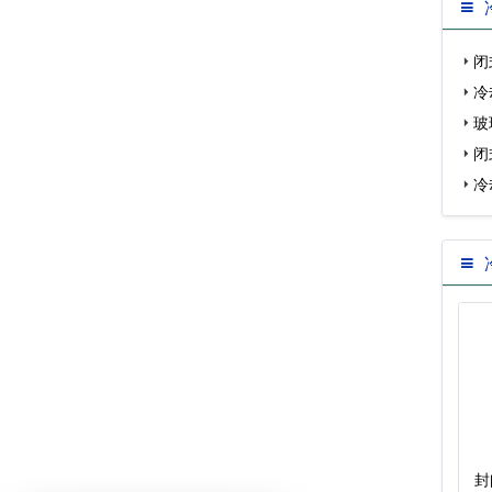
闭
个…
冷
名)…
玻
闭
冷…
冷
维…
广东开式圆形逆流
不锈钢冷却塔
封