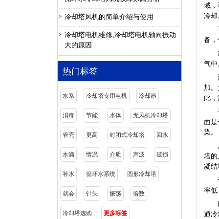
域，
冷却
冷却塔风机的简单介绍与使用
干冷
冷却塔电机维修,冷却塔电机轴向振动
备，
大的原因
冷却
气中
热门标签
湿冷
加。
水系
冷却塔专用电机
冷却器
此，
干燥
消毒
节能
水体
无风机冷却塔
面是
染。
管壳
更高
封闭式冷却塔
回水
从塔
水滴
情况
介质
声波
破损
塔的
凝结
补水
循环水系统
圆形冷却塔
干燥
率低
就会
针头
振荡
倍数
冷却塔选购
更多标签
通冷