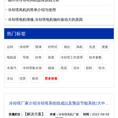
冷却塔风机的简单介绍与使用
冷却塔电机维修,冷却塔电机轴向振动大的原因
热门标签
运转
传动带
喷淋
封闭式
场合
风机
先进
便捷
电阻器
导致
好奇
装置
冷却塔工作原理
技术参数
水蒸汽
冷却塔集水池
磁场
高温
凉水
损耗
恰当
水位
优异
购买
更多标签
冷却塔厂家介绍冷却塔系统组成以及预设节能系统(大中型
圆形冷却塔)
【解决方案】
所属栏目：
作者：
冷却塔风机厂家
时间：
2022-09-05