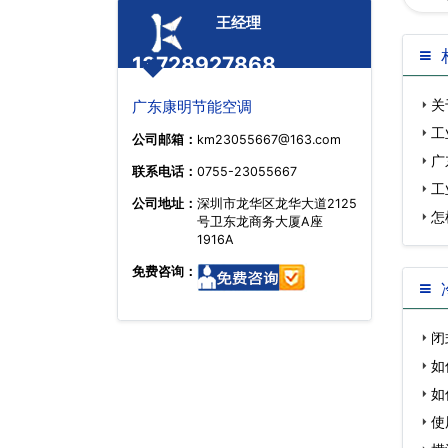
王经理
么…
13728927868
关
广东康明节能空调
工
公司邮箱：
km23055667@163.com
广
联系电话：
0755-23055667
工
公司地址：
深圳市龙华区龙华大道2125
怎
号卫东龙商务大厦A座
1916A
免费咨询：
闭
如
造)…
如
使