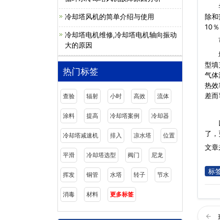
尝试
冷却塔风机的简单介绍与使用
除和
10
冷却塔电机维修,冷却塔电机轴向振动
可以
大的原因
填充
型填
热门标签
气体
热效
差而
查验
辐射
小时
高效
流体
涂料
提高
冷却塔案例
冷却器
了，
冷却塔减速机
排入
凉水塔
位置
文章来
平滑
冷却塔选型
阀门
尼龙
标
挥发
铜管
水塔
转子
节水
消毒
材料
更多标签