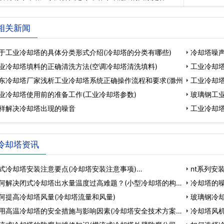
相关新闻
于工业冷却塔的具体分类形式介绍(冷却塔的分类有哪些)
冷却塔噪声
业冷却塔填料的正确清洗方法(空调冷却塔清洗填料)
工业冷却塔
东冷却塔厂家浅析工业冷却塔系统正确操作流程和要求(滁州
工业冷却塔
业冷却塔使用前的准备工作(工业冷却塔参数)
玻璃钢工
样解决冷却塔出现的噪音
理
工业冷却塔
冷却塔资讯
式冷却塔安装注意要点(冷却塔安装注意事项)…
nt系列安
何解决闭式冷却塔出水量温度过高难题？(小型冷却塔的构
冷却塔的
何提高冷却塔风量(冷却塔流量和风量)
理…
玻璃钢冷
用高温冷却塔的安全措施与影响因素(冷却塔安全技术方案)
因…
冷却塔风机