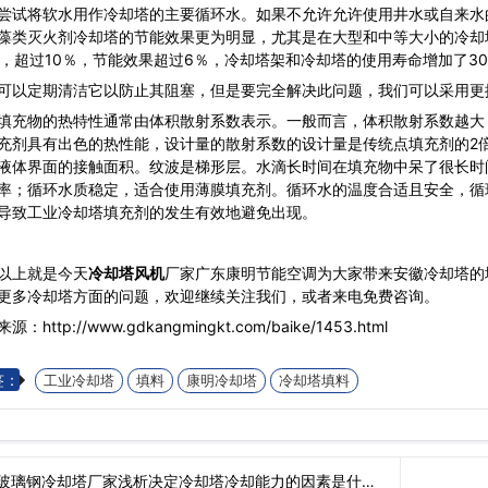
将软水用作冷却塔的主要循环水。如果不允许允许使用井水或自来水
藻类灭火剂冷却塔的节能效果更为明显，尤其是在大型和中等大小的冷却
％，超过10％，节能效果超过6％，冷却塔架和冷却塔的使用寿命增加了3
定期清洁它以防止其阻塞，但是要完全解决此问题，我们可以采用更
物的热特性通常由体积散射系数表示。一般而言，体积散射系数越大
充剂具有出色的热性能，设计量的散射系数的设计量是传统点填充剂的2
液体界面的接触面积。纹波是梯形层。水滴长时间在填充物中呆了很长时
率；循环水质稳定，适合使用薄膜填充剂。循环水的温度合适且安全，循
导致工业冷却塔填充剂的发生有效地避免出现。
以上就是今天
冷却塔风机
厂家广东康明节能空调为大家带来安徽冷却塔的填
更多冷却塔方面的问题，欢迎继续关注我们，或者来电免费咨询。
源：http://www.gdkangmingkt.com/baike/1453.html
签：
工业冷却塔
填料
康明冷却塔
冷却塔填料
玻璃钢冷却塔厂家浅析决定冷却塔冷却能力的因素是什