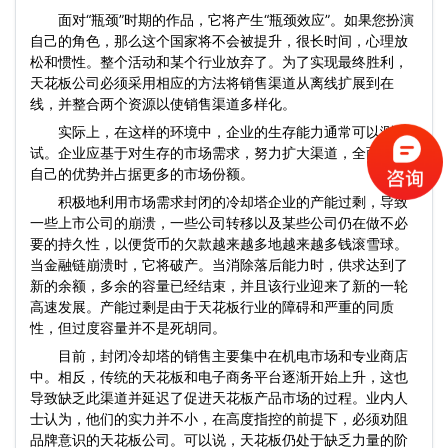
面对“瓶颈”时期的作品，它将产生“瓶颈效应”。如果您扮演
自己的角色，那么这个国家将不会被提升，很长时间，心理放
松和惯性。整个活动和某个行业放弃了。为了实现最终胜利，
天花板公司必须采用相应的方法将销售渠道从离线扩展到在
线，并整合两个资源以使销售渠道多样化。
实际上，在这样的环境中，企业的生存能力通常可以测
试。企业应基于对生存的市场需求，努力扩大渠道，全面发挥
自己的优势并占据更多的市场份额。
积极地利用市场需求封闭的冷却塔企业的产能过剩，导致
一些上市公司的崩溃，一些公司转移以及某些公司仍在做不必
要的持久性，以便货币的欠款越来越多地越来越多钱滚雪球。
当金融链崩溃时，它将破产。当消除落后能力时，供求达到了
新的余额，多余的容量已经结束，并且该行业迎来了新的一轮
高速发展。产能过剩是由于天花板行业的障碍和严重的同质
性，但过度容量并不是死胡同。
目前，封闭冷却塔的销售主要集中在机电市场和专业商店
中。相反，传统的天花板和电子商务平台逐渐开始上升，这也
导致缺乏此渠道并延迟了促进天花板产品市场的过程。业内人
士认为，他们的实力并不小，在高度指控的前提下，必须劝阻
品牌意识的天花板公司。可以说，天花板仍处于缺乏力量的阶