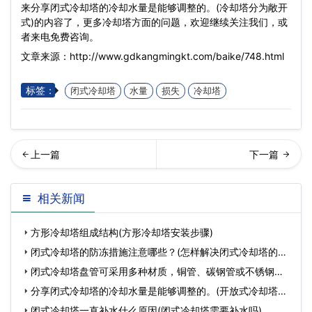
来分享闭式冷却塔的冷却水量是能够调整的。(冷却塔分为敞开
式)的内容了，更多冷却塔方面的问题，欢迎继续关注我们，或
者来电免费咨询。
文章来源：http://www.gdkangmingkt.com/baike/748.html
标签：
闭式冷却塔
水量
损失
冷却塔
享闭式冷却塔进风口处结冰
回列表
相关新闻
是为什么？(闭式冷却塔降
方形冷却塔组成结构(方形冷却塔安装步骤)
温…
闭式冷却塔的防冻措施注意哪些？(怎样解决闭式冷却塔的防
冻问
闭式冷却塔盘管可采用多种材质，铜管、碳钢管或不锈钢管
等。(
分享闭式冷却塔的冷却水量是能够调整的。(开放式冷却塔节
能
闭式冷却塔一直补水什么原因(闭式冷却塔需要补水吗)