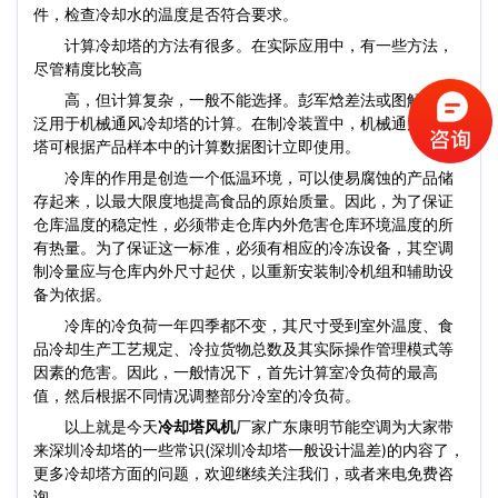
件，检查冷却水的温度是否符合要求。
计算冷却塔的方法有很多。在实际应用中，有一些方法，
尽管精度比较高
高，但计算复杂，一般不能选择。彭军焓差法或图解法广
泛用于机械通风冷却塔的计算。在制冷装置中，机械通风冷却
塔可根据产品样本中的计算数据图计立即使用。
冷库的作用是创造一个低温环境，可以使易腐蚀的产品储
存起来，以最大限度地提高食品的原始质量。因此，为了保证
仓库温度的稳定性，必须带走仓库内外危害仓库环境温度的所
有热量。为了保证这一标准，必须有相应的冷冻设备，其空调
制冷量应与仓库内外尺寸起伏，以重新安装制冷机组和辅助设
备为依据。
冷库的冷负荷一年四季都不变，其尺寸受到室外温度、食
品冷却生产工艺规定、冷拉货物总数及其实际操作管理模式等
因素的危害。因此，一般情况下，首先计算室冷负荷的最高
值，然后根据不同情况调整部分冷室的冷负荷。
以上就是今天
冷却塔风机
厂家广东康明节能空调为大家带
来深圳冷却塔的一些常识(深圳冷却塔一般设计温差)的内容了，
更多冷却塔方面的问题，欢迎继续关注我们，或者来电免费咨
询。