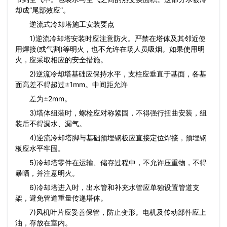
却成“尾部效应”。
逆流式冷却塔施工安装要点
1)逆流冷却塔安装时应注意防火。严禁在塔体及其邻近使
用焊接(或气割)等明火，也不允许在场人员吸烟。如果使用明
火，应采取相应的安全措施。
2)逆流冷却塔基础应保持水平，支柱应垂直于基面，各基
面高差不得超过±1mm。中间距允许
差为±2mm。
3)塔体组装时，螺栓应对称紧固，不得强行扭曲安装，组
装后不得漏水、漏气。
4)逆流冷却塔脚与基础预埋钢板应直接定位焊接，预埋钢
板应水平牢固。
5)冷却塔零件在运输、储存过程中，不允许压重物，不得
暴晒，并注意明火。
6)冷却塔进入时，出水管和补充水管应单独设置管道支
架，避免管道重量传递塔体。
7)风机叶片应妥善保管，防止变形。电机及传动部件应上
油，存放在室内。