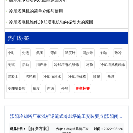
冷却塔风机的简单介绍与使用
冷却塔电机维修,冷却塔电机轴向振动大的原因
热门标签
小时
先进
氛围
弯曲
温度计
同步带
影响
致冷
测试
启动
消声器
冷却塔电机维修
材质
冷却塔风机轴承
混凝土
汽轮机
冷却循环水
冷却塔价格
喷嘴
角度
冷却塔参数
量度
声源
外墙
更多标签
溧阳冷却塔厂家浅析逆流式冷却塔施工安装要点(溧阳闭式
冷却塔介绍)
【解决方案】
所属栏目：
作者：
冷却塔风机厂家
时间：
2022-08-20