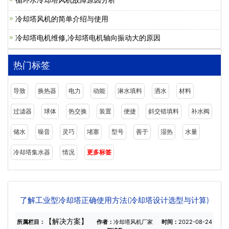
冷却塔风机的简单介绍与使用
冷却塔电机维修,冷却塔电机轴向振动大的原因
热门标签
导致
换热器
电力
动能
淋水填料
洒水
材料
过滤器
球体
热交换
装置
便捷
斜交错填料
补水阀
储水
噪音
灵巧
堵塞
型号
善于
湿热
水量
冷却塔集水器
情况
更多标签
了解工业型冷却塔正确使用方法(冷却塔设计选型与计算)
【解决方案】
所属栏目：
作者：
冷却塔风机厂家
时间：
2022-08-24