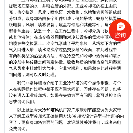
提取塔底部的水，并喷在管的外部。工业冷却塔的宿主由贝
壳，热交换器，风扇，喷水泵，水收集，水槽和管阀等组成部
分组成。该冷却塔由多个组件组成，例如塔式，蛇形的机翼平
板电脑，风扇，喷雾设备，底盘存储池和其他零件。每个部分
都非常重要，缺乏一个。在工作过程中，冷却介质（软水，油
或其他液体）在热交换器周期和对冷却设备的需求中驱动，平
均喷在热交换器上。冷空气形成了平均水膜，从塔楼下方的空
气入口进入塔，喷水逆流穿过热交换器的表面。在此过程中，
有两种类型的热交换方法，即在冷空气和冷却中热传导和喷水
的冷却中热传播之间蒸发热量。吸收热后的饱和热空气和湿空
气从风扇中排放到大气中。它非常顺利，如果您在此过程中遇
到问题，则可以及时处理。
我们非常详细地介绍了工业冷却塔的每个操作步骤。每个
人在实际操作过程中都不应有重大问题。即使存在问题，也将
没有进入工业冷却塔。如果在失败方面有问题，您可以检查信
息或咨询我们。
以上就是今天
冷却塔风机
厂家广东康明节能空调为大家带
来了解工业型冷却塔正确使用方法(冷却塔设计选型与计算)的内
容了，更多冷却塔方面的问题，欢迎继续关注我们，或者来电
免费咨询。