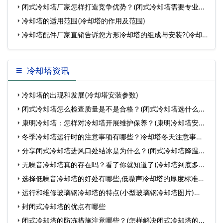
点
闭式冷却塔厂家怎样打造竞争优势？(闭式冷却塔需要专业的
安装
冷却塔的适用范围(冷却塔的作用及范围)
冷却塔配件厂家直销告诉您方形冷却塔的组成与安装?(冷却
塔
冷却塔资讯
冷却塔的出现和发展(冷却塔安装参数)
闭式冷却塔怎么检查质量是不是合格？(闭式冷却塔选什么型
号)…
康明冷却塔：怎样对冷却塔开展维护保养？(康明冷却塔安装
图)…
冬季冷却塔运行时的注意事项有哪些？冷却塔冬天注意事
项…
分享闭式冷却塔进风口处结冰是为什么？(闭式冷却塔降温不
好的…
无噪音冷却塔真的存在吗？看了你就知道了(冷却塔到底多可
怕)…
选择低噪音冷却塔的好处有哪些,低噪声冷却塔的厚度标准是
多…
运行和维修玻璃钢冷却塔的特点(小型玻璃钢冷却塔图片)…
封闭式冷却塔的优点有哪些
闭式冷却塔的防冻措施注意哪些？(怎样解决闭式冷却塔的防