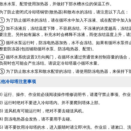
水泵、配管使用加热器，并做好下部水槽水位的保温工作。
防止密闭式冷却塔铜管(散热器)和散布水的冻结，请注意以下几点：
为了防止循环水的冻结，请在循环水中加入不冻液、或在配管中加入
加不冻液后，冻结温度下降，不容易冻结。不冻液的浓度越高，冻结温
要注意。另外如有漏水，补充水时会稀释不冻液，而使冻结温度上升，请
循环水泵运行时，防冻电热器加热，水不会冻结。如果有循环水泵停止
整套防冻器(包括辅助循环水泵、防冻电热器、配管)。
循环水系统设置3方向阀门，在循环水通过旁通管来控制容量的场合，
负荷时也可能会产生冻结。请设定冷却塔最小循环水量。
为了防止散水水泵和散水配管的冻结，请使用防冻电热器，来保持下
其他冷却塔注意事项
 运行、操作、作业前必须阅读操作维修说明书，请遵守禁止事项、作业
 运行时绝对不要进入冷却塔内。并不要爬到塔体上部。
 送风机有可能运行时，绝对不要去碰送风机。
 防冻电热器会发热，请不要用手去碰。
 请不要饮用冷却塔的水，进入眼睛时请立即冲洗。作业后，请漱口、