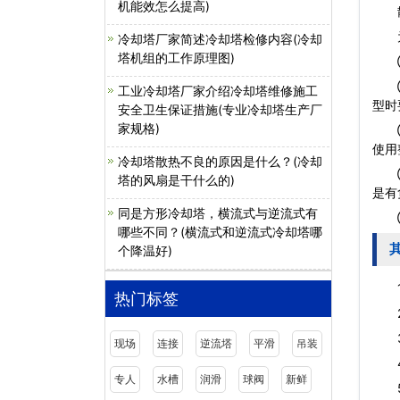
机能效怎么提高)
散水
为了
冷却塔厂家简述冷却塔检修内容(冷却
塔机组的工作原理图)
① 
② 
工业冷却塔厂家介绍冷却塔维修施工
型时
安全卫生保证措施(专业冷却塔生产厂
家规格)
③ 
使用
冷却塔散热不良的原因是什么？(冷却
④ 
塔的风扇是干什么的)
是有
同是方形冷却塔，横流式与逆流式有
⑤ 
哪些不同？(横流式和逆流式冷却塔哪
个降温好)
1)
热门标签
2)
3)
现场
连接
逆流塔
平滑
吊装
4)
专人
水槽
润滑
球阀
新鲜
5)