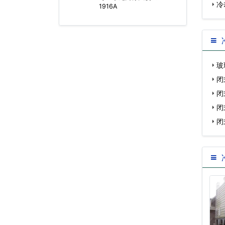
冷
1916A
玻
厂…
闭
形…
闭
…
闭
闭
形…