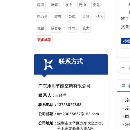
6)
稳固
堵塞
水冷
污浊
变化
热力学
装有
公式
计算
适宜
容了
文章来
螺丝
隔音板
排气
较大
更多标签
标
联系方式
广东康明节能空调有限公司
联 系 人：
王经理
冷
联系电话：
13728927868
冷
公司邮箱：
km23055667@163.com
圆
公司地址：
深圳市龙华区龙华大道2125
冷
号卫东龙商务大厦A座