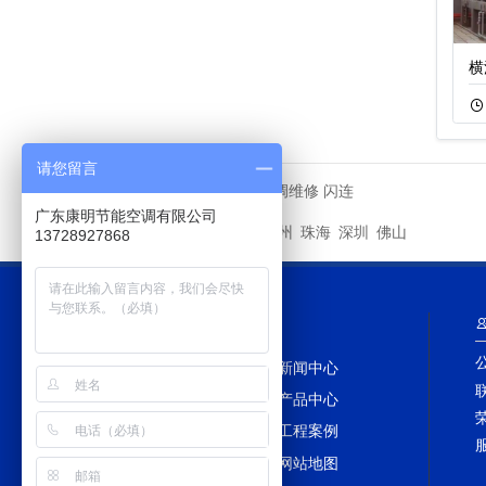
封闭式超静音冷却
200吨不锈钢横流
横
11-05
422
11-22
1280
请您留言
中央空调维修
闪连
友情链接
广东康明节能空调有限公司
广州
惠州
珠海
深圳
佛山
城市分站
13728927868
网站导航
网站首页
新闻中心
冷却塔百科
产品中心
冷却塔配件
工程案例
冷却塔维修
网站地图