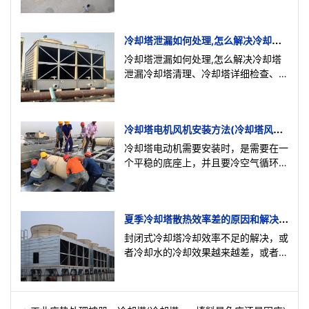
GB/T7190.2—1997 《玻璃纤维增强
冷却塔泄漏如何处理,怎么解决冷却塔
泄漏
冷却塔泄漏如何处理,怎么解决冷却塔
泄漏冷却塔清理、冷却塔详细检查、分
析渗漏情况，确定灌浆孔位置及间距。
清理干净需要施工的区
冷却塔电机风机安装方法(冷却塔风机
电机怎么安装)
冷却塔电动机需要安装时，是需要在一
个平稳的底座上，并且要冷空气循环畅
通，有利于冷却塔散热。如果电机安装
不平稳运转时会造成内部零
夏季冷却塔散热效率差的原因和解决方
案
封闭式冷却塔冷却效率不足的解决，或
者冷却水的冷却效果越来越差，或者冷
却能力完全丧失。 那么造成冷却塔散
热效率不足的原因有哪些