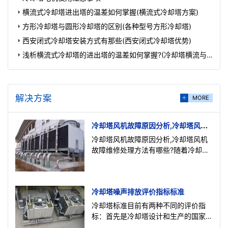
横流式冷却塔进出塔的温差如何掌握(横流式冷却塔方案)
方形冷却塔与圆形冷却塔的区别(各种型号方形冷却塔)
西安闭式冷却塔安装方式有那些(西安闭式冷却塔优势)
浅析横流式冷却塔的进出塔的温差如何掌握?(冷却塔横流与
逆流哪个好)
解决方案
MORE
冷却塔风机故障原因分析,冷却塔风机
故障维修处理方法
冷却塔风机故障原因分析,冷却塔风机
故障维修处理方法有哪些?随着冷却水
用量增大，使用效率较高，冷却塔风机
运行中故障发生越来越频繁
冷却塔噪声排放评价指标标准
冷却塔标准目前有两种不同的评价指
标：首先是冷却塔设计和生产的国家产
品标准GB/T7190.1—1997和