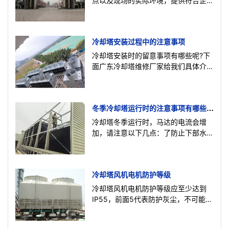
点以及现场的实际环境，提供符合企业
生产的冷却塔方案，技术方案会依据国
家相关标准产品、工程进
冷却塔安装过程中的注意事项
冷却塔安装时的留意事项有哪些呢?下
面广东冷却塔维修厂家给我们具体介绍
下冷却塔安装时的需注意关键及其运用
运用留意的细节，环境
冬季冷却塔运行时的注意事项有哪些？
冷却塔冬天注意事项
冷却塔冬季运行时，马达的电流会增
加，请注意以下几点：了防止下部水槽
的冻结，请使用防冻电热器，散水水
泵、配管使用加热器，并做好下部水槽
冷却塔风机电机防护等级
冷却塔风机电机防护等级应至少达到
IP55，前面5代表防护灰尘，不可能完
全阻止灰尘进入，但灰尘进入的数量不
会对设备造成伤害。第二个5代