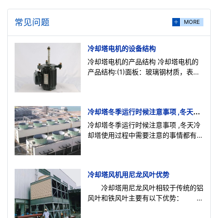
常见问题
MORE
冷却塔电机的设备结构
冷却塔电机的产品结构 冷却塔电机的
产品结构:(1)面板：玻璃钢材质，表面
光洁美观，耐腐蚀，防老化。(2)填
料：为改性聚氯乙烯双向点波片，热力
冷却塔冬季运行时候注意事项 ,冬天冷
却塔使用过程中需要注意的事
冷却塔冬季运行时候注意事项 ,冬天冷
却塔使用过程中需要注意的事情都有哪
些：冬季运行期间，电机电流将增加，
请注意以下几点。
冷却塔风机用尼龙风叶优势
冷却塔用尼龙风叶相较于传统的铝
风叶和铁风叶主要有以下优势： 尼
龙风叶材质更轻盈，效能比比传统风叶