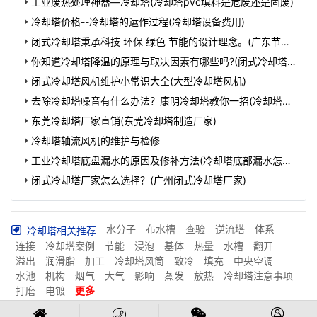
工业废热处理神器—冷却塔(冷却塔pvc填料是危废还是固废)
冷却塔价格--冷却塔的运作过程(冷却塔设备费用)
闭式冷却塔秉承科技 环保 绿色 节能的设计理念。(广东节能
闭式冷却塔厂家)
你知道冷却塔降温的原理与取决因素有哪些吗?(闭式冷却塔
降温不好的原因是什么)
闭式冷却塔风机维护小常识大全(大型冷却塔风机)
去除冷却塔噪音有什么办法？康明冷却塔教你一招(冷却塔噪
音解决的几种方式)
东莞冷却塔厂家直销(东莞冷却塔制造厂家)
冷却塔轴流风机的维护与检修
工业冷却塔底盘漏水的原因及修补方法(冷却塔底部漏水怎么
维修)
闭式冷却塔厂家怎么选择？(广州闭式冷却塔厂家)
水分子
布水槽
查验
逆流塔
体系
冷却塔相关推荐
连接
冷却塔案例
节能
浸泡
基体
热量
水槽
翻开
溢出
润滑脂
加工
冷却塔风筒
致冷
填充
中央空调
水池
机构
烟气
大气
影响
蒸发
放热
冷却塔注意事项
打磨
电镀
更多
深圳冷却塔风机
广州冷却塔风机
惠州冷却塔风机
相关分站