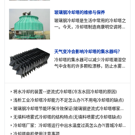
更高，达到相同的风量所需
玻璃钢冷却塔的维修与保养
玻璃钢冷却塔是生活中常用的冷却塔之
一。今天，冷却塔制造商康明空调将带
您参观我们如何维修玻璃钢冷却塔的知
识，玻璃钢冷却塔主要用
天气变冷会影响冷却塔的集水器吗？
冷却塔的集水器可以减少冷却塔潮湿空
气中含有的许多颗粒漂移，防止水雾污
染和冻结周围环境，节约水资源和环保
设备。我厂生产的先进集
将水冷却的装置--逆流式冷却塔(冷冻水回冷却塔的原因)
浅析工业冷却塔冷却能力不足怎么办?(不用电冷却塔的缺点)
玻璃钢冷却塔节能环保冷效保证(玻璃钢逆流式冷却塔哪家口
碑好)
无填料喷雾式冷却塔的结构特点(无填料喷雾式冷却塔缺点)
冷却塔厂家：冷却塔运行中出水温度过高怎么办?(晋城冷却
塔维护)
冷却塔电机使用注意事项