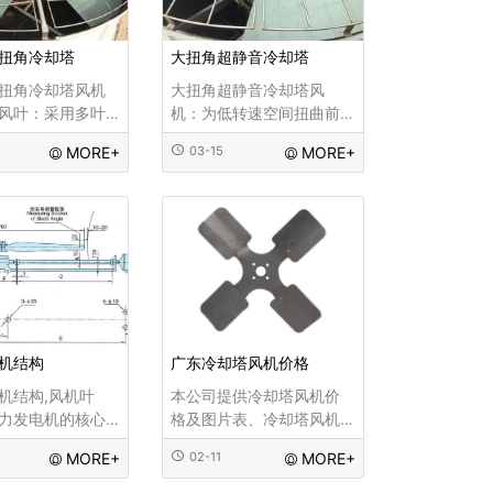
扭角冷却塔
大扭角超静音冷却塔
扭角冷却塔风机
大扭角超静音冷却塔风
风叶：采用多叶
机：为低转速空间扭曲前
风叶设计，材质
倾式铝合金冷却塔风机。
MORE+
03-15
MORE+
，经平衡校正，
风机选用铝合金板材机压
肃静，噪声低、
成形，风机为可调校角度
叶片角度为可调
式，能适合客户对风量等
需要风量，调整
工艺方面的不同要求。风
角度，发挥排风
机出厂前均经严格的平衡
及定位，保正其性能的稳
定性。四叶型
机结构
广东冷却塔风机价格
机结构,风机叶
本公司提供冷却塔风机价
力发电机的核心
格及图片表、冷却塔风机
，约占风机总成
价格多少钱,为您选购冷却
MORE+
02-11
MORE+
-20%，它设计的
塔风机提供全方位的价格
接关系到风机的
表，不管是哪个品牌的高