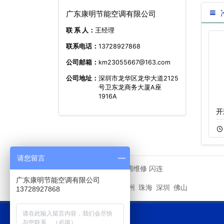
广东康明节能空调有限公司
联 系 人：
王经理
联系电话：
13728927868
公司邮箱：
km23055667@163.com
公司地址：
深圳市龙华区龙华大道2125
号卫东龙商务大厦A座
1916A
封闭式超静音冷…
玻璃钢冷却塔…
开
11-05
433
11-20
350
请您留言
中央空调维修
闪连
友情链接
广东康明节能空调有限公司
广州
惠州
珠海
深圳
佛山
城市分站
13728927868