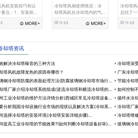
塔风机安装技巧有以
冷却塔风扇使用情况：冷
冷却塔
个要点：1、安装前应
却塔风机在冷却塔内的气
总结了一
检查是否因包装运输
体循环中起着最基础的作
的几个常
23
MORE+
11-23
MORE+
11-23
损坏、变形、如有损
用，及时排出冷却塔内汽
对风机用
变形应修复后安装使
化的冷却介质可以最大限
助。 
、 检查各零件及螺丝
度地降低塔内温度，从而
电机进行
有松动;叶片与风
保证冷却介质的冷却效
些问题虽
冷却塔资讯
果。这也是
的风机都
效解决冷却塔噪音的三种方法
冷却塔深受
却塔风机故障发热的原因有哪些？
广东冷却
璃钢冷却塔防腐的表面处理方法(防腐玻璃钢冷却塔市场行
维修…
节能冷却
却塔厂家介绍冷却塔系统组成(逆流冷却塔和横流冷却塔的
如何控制不
州工业冷却塔的维护方法详情分析(西城区常见冷却塔设备
循环水冷
要分析我国冷却设施行业市场的现状以及解决方案(冷却系
冷却塔厂
何选择冷却塔的安装环境(冷却塔安装详细步骤)…
塔…
冷却塔维
何提高工业冷却塔的节能效果?(如何判断冷却塔设备好坏)…
却…
玻璃钢冷
的…