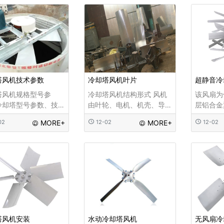
能适合客户对风量等
机的性能以及效益。风机
性能以及
方面的不同要求。风
装置在使用时，根据扇叶
在使用时
厂前均经严格的平衡
的大小其产生的风的效果
小其产生
位，保正其性能的稳
不同，现有的风机扇叶无
同，现有
。四叶型
法调节其大小
调节其大
塔风机技术参数
冷却塔风机叶片
超静音冷
塔风机规格型号参
冷却塔风机结构形式 风机
该风扇为
冷却塔型号参数、技
由叶轮、电机、机壳、导
层铝合金
数、规格说明，机组
流器、导叶、防喘振装
风扇。风
02
MORE+
12-02
MORE+
12-02
：采用圆形设计，占
置、固定支架、减振器等
机、6叶
积小，造型美观，圆
部件组成。接线盒和电机
超低噪音
流式冷却水塔采用国
轴承注油管都在风机外
铝合金板
利、自动微漂水旋转
壳，按安装位置的不同布
机均为可
器，由ABS或铜合金制
置在左侧或右侧，除风机
客户在风
久耐用，布水管采用
本体外，一般随机提供配
不同要求
C塑料管，布水均匀，
套减振器、
塔风机安装
水动冷却塔风机
无风扇冷