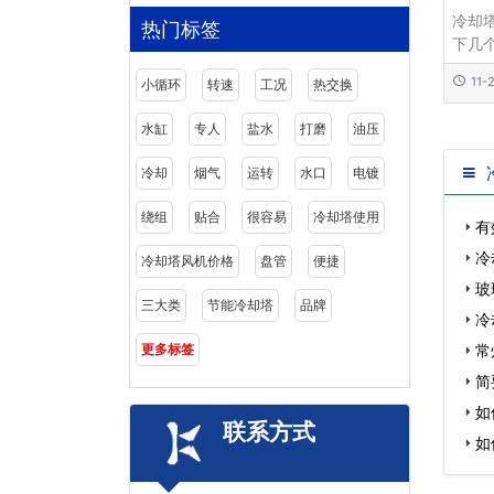
冷却
热门标签
下几
首先
11-
小循环
转速
工况
热交换
造成
坏或
水缸
专人
盐水
打磨
油压
用;2
是否
冷却
烟气
运转
水口
电镀
绕组
贴合
很容易
冷却塔使用
有
冷
冷却塔风机价格
盘管
便捷
玻
三大类
节能冷却塔
品牌
情…
冷
更多标签
区…
常
检…
简
统…
如
联系方式
如