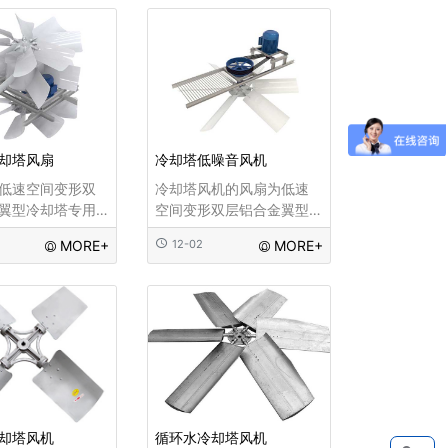
效益。风机装置
压风机，都需要进行两个
，根据扇叶的大
方面的保护：一是压力，
的风的效果不
二是粉尘，对于某些品牌
的风机扇叶无法
高压风机，可能还会有自
小
己的使用建议，
却塔风扇
冷却塔低噪音风机
低速空间变形双
冷却塔风机的风扇为低速
翼型冷却塔专用
空间变形双层铝合金翼型
机包括普通4叶风
冷却塔专用风扇。风机包
MORE+
12-02
MORE+
低噪音风机和8叶
括普通4叶风机、6叶低噪
风机。选用优质
音风机和8叶超低噪音风
压成型，所有风
机。选用优质铝合金板压
调角型，可满足
成型，所有风机均为可调
量等工艺方面的
角型，可满足客户在风量
。
等工艺方面的不同要求...
却塔风机
循环水冷却塔风机