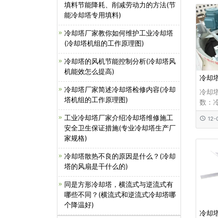
填料节能降耗、削减劳动力的方法(节
式，
能冷却塔专用填料)
工艺
机出
冷却塔厂家教你如何维护工业冷却塔
及定
(冷却塔机组的工作原理图)
定性
冷却塔的风机节能控制分析(冷却塔风
机能效怎么提高)
冷却
冷却塔厂家简述冷却塔检修内容(冷却
冷却
塔机组的工作原理图)
数：
术参
工业冷却塔厂家介绍冷却塔维修施工
12-
特点
安全卫生保证措施(专业冷却塔生产厂
地面
家规格)
形逆
家专
冷却塔散热不良的原因是什么？(冷却
布水
塔的风扇是干什么的)
成经
PV
同是方形冷却塔，横流式与逆流式有
压
哪些不同？(横流式和逆流式冷却塔哪
个降温好)
冷却