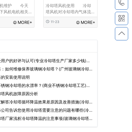
1
风机维护 今天
冷却塔风机使用 冷却
下风机电机相关
塔风机对冷却塔内气体流
见问题，希望能
通起到最基础的作用，在
MORE+
11-23
MORE+
户起到一定的协
冷却塔中及时排放汽化后
使用都要对风机
的冷却介质可以最大限度
必要的维护，这
的降低塔内温度，对冷却
然不是每个用户
介质的制冷作用产生保障
会
作用。这也
用户的好评与认可(专业冷却塔生产厂家多少钱)…
塔：如何维修保养玻璃钢冷却塔？(广州玻璃钢冷却塔
塔的安装使用说明
锈钢冷却塔的水漂率？(商业不锈钢冷却塔工艺)…
却塔风机故障原因分析
家解答冷却塔循环降温效果差原因及改善措施(冷却
修公司告诉您使用冷却塔需要注意的问题有哪些(冷
却塔厂家浅析冷却塔降温的注意事项(玻璃钢冷却塔