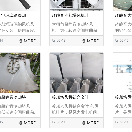
工业玻璃钢冷却
超静音冷却塔风机叶
超静音大
冷却塔玻璃钢风机风
大扭角超静音冷却塔风
超静音大
片在安装、使用前应
机：为低转速空间扭曲前
的铝合金
整，保持角度一致。
倾式铝合金冷却塔风机。
片轴流式
14
MORE+
03-18
MORE+
03-15
冷却塔玻璃钢风机工
风机选用铝合金板材机压
为铝合金
产或制冷工艺过程中
成形，风机为可调校角度
运行平稳
的废热，一般要用冷
式，能适合客户对风量等
能耗省，
来导走。冷却塔的作
工艺方面的不同要求。风
式，可依
将挟带废热的冷却水
机出厂前均经严格的平衡
风叶叶片
内与空气进行热交
及定位，保正其性能的稳
功效。
使废热
定性。四叶型
角超静音冷却塔
冷却塔风机铝合金叶
冷却塔风
角超静音冷却塔风
冷却塔风机铝合金叶片,风
冷却塔风
为低转速空间扭曲前
机叶片，是风力发电机的
片，是风
铝合金冷却塔风机。
核心部件之一，约占风机
部件之一
15
MORE+
02-11
MORE+
02-11
选用铝合金板材机压
总成本的15%-20%，它设
本的15%
，风机为可调校角度
计的好坏将直接关系到风
好坏将直