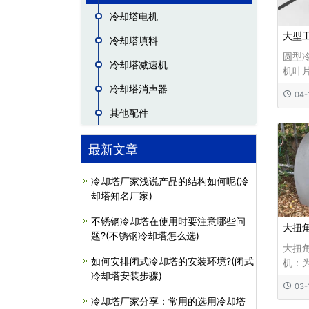
冷却塔电机
大型
冷却塔填料
圆型
冷却塔减速机
机叶
作调
冷却塔消声器
04-
圆型
其他配件
业生
产生
却水
最新文章
用是
在塔
冷却塔厂家浅说产品的结构如何呢(冷
换，
却塔知名厂家)
不锈钢冷却塔在使用时要注意哪些问
大扭
题?(不锈钢冷却塔怎么选)
大扭
如何安排闭式冷却塔的安装环境?(闭式
机：
冷却塔安装步骤)
倾式
03-
风机
冷却塔厂家分享：常用的选用冷却塔
成形