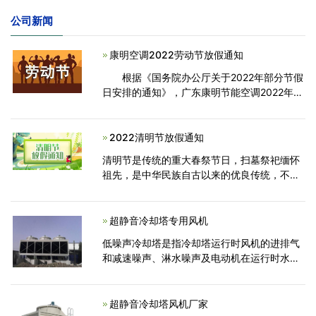
公司新闻
康明空调2022劳动节放假通知
根据《国务院办公厅关于2022年部分节假
日安排的通知》，广东康明节能空调2022年五
一劳动节假期安排如下： 一、2022年4月
30日(星期六)至5月4日(星期三)放假调休，共
5天。4
2022清明节放假通知
清明节是传统的重大春祭节日，扫墓祭祀缅怀
祖先，是中华民族自古以来的优良传统，不仅
有利于弘扬孝道亲情、唤醒家族共同记忆，还
可促进家族成员乃至民族的凝聚力和认同感。
在清明节即将来临，为了落实好各部门的各项
超静音冷却塔专用风机
安全防范工
低噪声冷却塔是指冷却塔运行时风机的进排气
和减速噪声、淋水噪声及电动机在运行时水
泵、配管、阀门、塔体向外辐射的噪声。超静
音冷却塔专用风机产品特点：高效率，低漂
水、使用寿命长、低噪音，高效风机、容易组
超静音冷却塔风机厂家