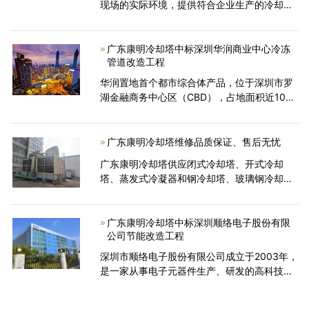
现场的实际环境，提供符合企业生产的冷却塔
方案，技术方案会依据国家相关标准产品、工
程进行生产安装。
广东康明冷却塔中标深圳华润商业中心冷冻
管道改造工程
华润置地首个都市综合体产品，位于深圳市罗
湖金融商务中心区（CBD），占地面积近10万
平方米，由城市主干道深南大道、滨河大道及
宝安南路围合而成，是集零售、餐饮、娱乐、
办公、酒店、
广东康明冷却塔维修品质保证、售后无忧
广东康明冷却塔供应闭式冷却塔、开式冷却
塔、蒸发式冷凝器和钢冷却塔、玻璃钢冷却
塔，分为横流式和逆流式，根据冷却能力分为
不同系列，可满足不同客户的冷却需求。
广东康明冷却塔中标深圳顺络电子股份有限
公司节能改造工程
深圳市顺络电子股份有限公司成立于2003年，
是一家从事电子元器件生产、研发的高科技公
司，是一家上市经营企业，同时也是一家世界
500强公司，该公司对中央空调系统技术要求