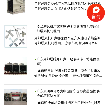
装...
了解超静音冷却塔的产品特点我们才能更好地
了解超静音是在那方面达到静音的，超静音冷
却塔风机就是其中的一大亮点，冷却塔的噪声
控制日益受到人们的重视。今天我们就给大家
分析其噪声产生机理并如何设计合理解决方
冷却塔风机厂家哪家好？选康明节能空调冷
案...
却塔风机的理由
冷却塔风机厂家哪家好？选广东康明节能空调
冷却塔风机的理由, 康明节能空调冷却塔风机
性能稳定、高效、节能、环保，是风机定制的
佳选厂家，可完美解决各类行业风机配置需
求。完善的售后服务保障，优惠的冷却塔风机
广东冷却塔维修厂家（玻璃钢冷却塔维修改
价格...
造）
广东康明节能空调有限公司是一家专门从事冷
却塔维修,节能改造公司,主营各种圆形逆流冷却
塔,方形逆流低噪音冷却塔,方形横流低噪音冷却
塔,工业水塔,冷却塔配件,冷却塔电机,减速机,布
水器...
广东康明冷却塔为中国普宁国际商品城提供
冷却塔解决方案
广东康明冷却塔公司根据客户的行业特点以及