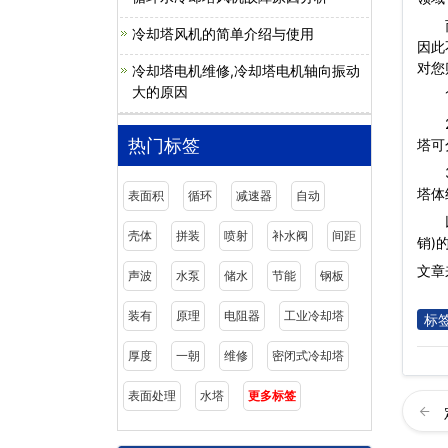
而且
冷却塔风机的简单介绍与使用
因此
对您
冷却塔电机维修,冷却塔电机轴向振动
大的原因
1.
2.
热门标签
塔可
3.
塔体
表面积
循环
减速器
自动
壳体
拼装
喷射
补水阀
间距
销)
文章来
声波
水泵
储水
节能
钢板
装有
原理
电阻器
工业冷却塔
标
厚度
一朝
维修
密闭式冷却塔
表面处理
水塔
更多标签