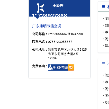
王经理
13728927868
闭
封
广东康明节能空调
冷
公司邮箱：
km23055667@163.com
闭
联系电话：
0755-23055667
深
公司地址：
深圳市龙华区龙华大道2125
号卫东龙商务大厦A座
1916A
免费咨询：
闭
冷
闭
闭
冷