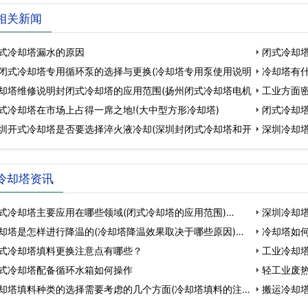
相关新闻
式冷却塔漏水的原因
闭式冷却
闭式冷却塔专用循环泵的选择与更换(冷却塔专用泵使用说明
冷却塔有什
却塔维修说明封闭式冷却塔的应用范围(扬州闭式冷却塔电机
工业方面
式冷却塔在市场上占得一席之地!(大中型方形冷却塔)
闭式冷却
圳开式冷却塔是否要选择淬火液冷却(深圳封闭式冷却塔和开
深圳冷却塔
冷却塔资讯
式冷却塔主要应用在哪些领域(闭式冷却塔的应用范围)…
深圳冷却塔
却塔是怎样进行降温的(冷却塔降温效果取决于哪些原因)…
冷却塔如何
式冷却塔填料更换注意点有哪些？
工业冷却
式冷却塔配备循环水箱如何操作
统…
轻工业废
却塔填料种类的选择需要考虑的几个方面(冷却塔填料的注
搬运冷却塔