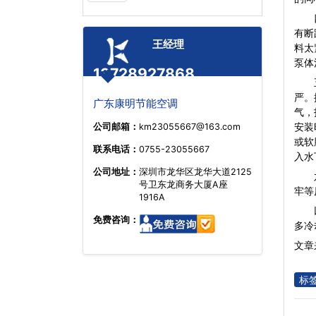
四、
有断
王经理
料太
泵体
13728927868
五、
严。
广东康明节能空调
气，
安装
公司邮箱：
km23055667@163.com
或软
联系电话：
0755-23055667
入水
公司地址：
深圳市龙华区龙华大道2125
六、
号卫东龙商务大厦A座
牢等
1916A
免费咨询：
多冷
文章来
标