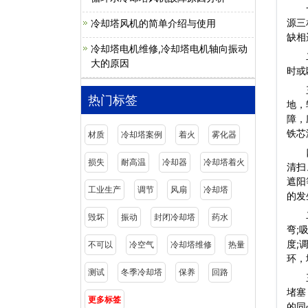
一是
源三
冷却塔风机的简单介绍与使用
缺相
冷却塔电机维修,冷却塔电机轴向振动
二是
大的原因
时或
三是
热门标签
地，
障，
铁芯
材质
冷却塔案例
着火
雾化器
四是
损失
耐高温
冷却器
冷却塔着火
清扫
遮阳
工业生产
调节
风扇
冷却塔
的发
二、
毁坏
振动
封闭冷却塔
药水
弯;
度;
不可以
冷空气
冷却塔维修
热量
环，
测试
冬季冷却塔
保养
回路
三、
堵塞
更多标签
的同