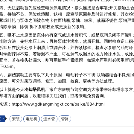
无法启动首先应检查电源供电情况：接头连接是否牢靠;开关接触是否紧
路、接触不良、保险丝熔断、缺相，应查明原因并及时进行修复。其次检
紧或叶轮与泵体之间被杂物卡住而堵塞;泵轴、轴承、减漏环锈住;泵轴严
清除杂物、除锈;拆下泵轴校正或更换新的泵轴。
吸不上水原因是泵体内有空气或进水管积气，或是底阀关闭不严灌引
排除方法：先把水压上来，再将泵体注满水，然后开机。同时检查逆止阀
拆卸后在接头处涂上润滑油或调合漆，并拧紧螺丝。检查水泵轴的油封环
时螺帽拧得不紧。若渗漏不严重，可在漏气或漏水的地方涂抹水泥，或涂
肥皂。若在接头处漏水，则可用扳手拧紧螺帽，如漏水严重则必须重新拆
下0.5m。
剧烈震动主要有以下几个原因：电动转子不平衡;联轴器结合不良;轴承
原因。可分别采取调整、修理、加固、校直、更换等办法处理。
以上就是今天
冷却塔风机
厂家广东康明节能空调为大家带来冷却塔水泵常
却塔方面的问题，欢迎继续关注我们，或者来电免费咨询。
源：http://www.gdkangmingkt.com/baike/684.html
签：
安装
电动机
进水管
管路