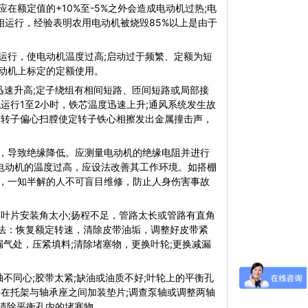
额定值的+10%至-5%之外会造成电动机过热;电
相运行，经验表明农用电动机被烧毁85%以上是由于
行，使电动机温度过高;启动过于频繁、定额为短
动机上标定的定额使用。
速升高;定子绕组有相间短路、匝间短路或局部接
运行1至2小时，铁芯温度迅速上升;通风系统发生故
、转子偏心扫膛使定转子铁心相擦发出金属撞击声，
，导致绝缘降低。应测量电动机的绝缘电阻并进行
使电动机的温度过高，应设法改善其工作环境。如搭棚
，一知半解的人不可盲目维修，防止人身伤害事故
叶片安装角太小;扬程不足，管路太长或管路有直角
方法：恢复额定转速，清除皮带油垢，调整好皮带紧
漏气处，压紧填料;清除堵塞物，更换叶轮;更换减漏
同心;胶带太紧;缺油或油质不好;叶轮上的平衡孔
在托架与轴承座之间加装垫片;调查泵轴或调整两轴
;清除平衡孔内的堵塞物。