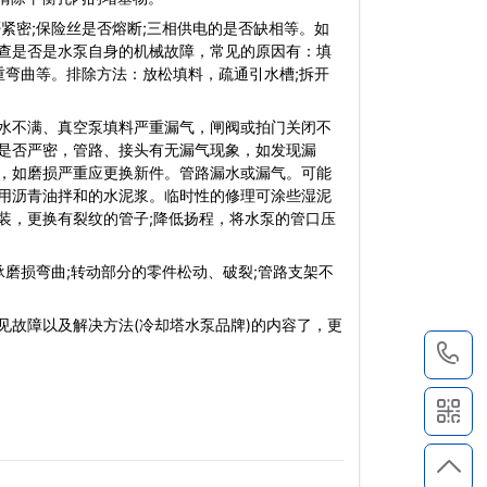
密;保险丝是否熔断;三相供电的是否缺相等。如
查是否是水泵自身的机械故障，常见的原因有：填
重弯曲等。排除方法：放松填料，疏通引水槽;拆开
水不满、真空泵填料严重漏气，闸阀或拍门关闭不
是否严密，管路、接头有无漏气现象，如发现漏
，如磨损严重应更换新件。管路漏水或漏气。可能
用沥青油拌和的水泥浆。临时性的修理可涂些湿泥
装，更换有裂纹的管子;降低扬程，将水泵的管口压
磨损弯曲;转动部分的零件松动、破裂;管路支架不
见故障以及解决方法(冷却塔水泵品牌)的内容了，更
1