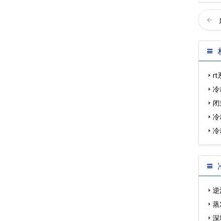
r
冷
闭
冷
冷
逆
蒸
好…
深