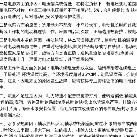
电源方面的原因：电压偏高或偏低，在特定负载下，若电压变动范围应在
相电压不对称，电源三相电电压相间不平衡度超过5%，会引绕组过热;缺
运行造成的，应对电动机安装缺相保护装置。
水泵方面的原因：选用动力不配套，小马拉大车，电动机长时间过载运
断续工作制的电动机连续工作。应限制启动次数，正确选用热保护，按电
电动机本身的原因：接法错误，将△形误接成Y形，使电动机的温度迅
轻时电动机局部过热，严重时绝缘烧坏;鼠笼转子断条或存在缺陷，电动机
应检查风扇是否损坏，旋转方向是否正确，通风孔道是否堵塞;轴承磨损
温度迅速上升，严重时电动机冒烟，甚至线圈烧毁。
工作环境方面的原因：电动机绕组受潮或灰尘、油污等附着在绕组上
、干燥处理;环境温度过高。当环境温度超过35℃时，进风温度高，会
等。注意：因电方面的原因发生故障，应请获得专业资格证书的电工维修
生。
流量不足这是因为：动力转速不配套或皮带打滑，使转速偏低;轴流泵
吸程偏高;底阀、管路及叶轮局部堵塞或叶轮缺损;出水管漏水严重。排除
调好叶片角，降低水泵安装位置，缩短管路或改变管路的弯曲度;密封水泵
堵塞漏水处。
水泵发热原因：轴承损坏;滚动轴承或托架盖间隙过小;泵轴弯曲或两轴不
，叶轮失去平衡，增大了向一边的推力。排除方法：更换轴承;拆除后盖，
心度;适当调松胶带紧度;加注干净的黄油，黄油占轴承内空隙的60%左右