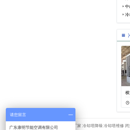
中
点…
冷
开式横流冷却塔
125吨不锈钢复合
横
11-05
79
11-22
77
请您留言
冷却塔厂家
冷却塔降噪
冷却塔维修
闭
友情链接
广东康明节能空调有限公司