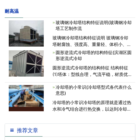
耐高温
玻璃钢冷却塔结构特征说明(玻璃钢冷却
塔工艺制作流
玻璃钢冷却塔结构特征说明 玻璃钢冷却
塔耐腐蚀、强度高、重量轻、体积小、占
地少、美观耐用，并且运输、安装和维修
圆形逆流式冷却塔的结构特征(滨湖区圆
都较方便。因而被广 泛应用于国民经济
形逆流式冷却
各部门，对空调、制冷、空压站、加热炉
圆形逆流式冷却塔的结构特征 结构特征
及冷凝工艺等冷却水循环系统
(1)塔体：型线合理，气流平稳，材质优
良，色彩鲜艳，表面胶衣树脂内含有抗紫
冷却塔的小常识(冷却塔型式各代表什么
外线剂，耐老化，强度高，重量轻，耐腐
意思)
蚀。下塔体按订货要求，可配有溢水、排
污、自动给水管，可由此处直接吸水，省
冷却塔的小常识冷却塔的原理就是通过热
去冷却池，
水和冷气结合进行热交换，以达到冷却效
果。1、冷却塔的组成。2、湿球温度是
27度，一般称为冷吨，例如：10吨流量
=7立方。3、湿球温度28度，一般称水
推荐文章
吨，例如：10吨流量=10立方。冷吨位和