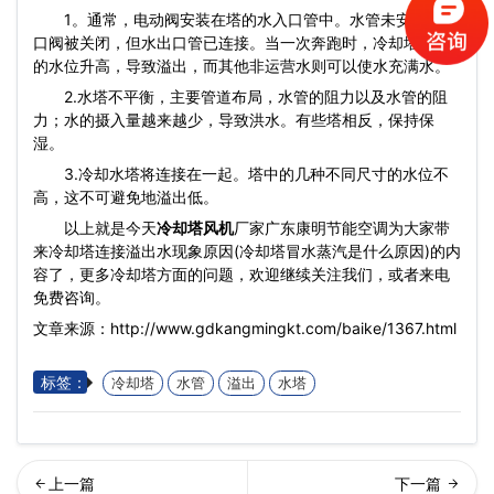
1。通常，电动阀安装在塔的水入口管中。水管未安装，入
口阀被关闭，但水出口管已连接。当一次奔跑时，冷却塔盆地
的水位升高，导致溢出，而​​其他非运营水则可以使水充满水。
2.水塔不平衡，主要管道布局，水管的阻力以及水管的阻
力；水的摄入量越来越少，导致洪水。有些塔相反，保持保
湿。
3.冷却水塔将连接在一起。塔中的几种不同尺寸的水位不
高，这不可避免地溢出低。
以上就是今天
冷却塔风机
厂家广东康明节能空调为大家带
来冷却塔连接溢出水现象原因(冷却塔冒水蒸汽是什么原因)的内
容了，更多冷却塔方面的问题，欢迎继续关注我们，或者来电
免费咨询。
文章来源：http://www.gdkangmingkt.com/baike/1367.html
标签：
冷却塔
水管
溢出
水塔