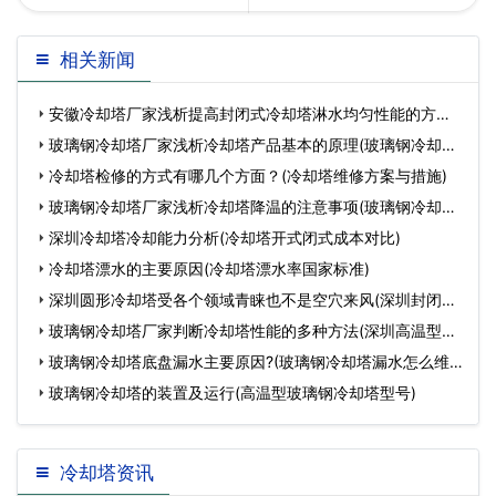
于横流式冷却塔和逆流式的
回列表
相关新闻
冷却水塔在应用上的区别
安徽冷却塔厂家浅析提高封闭式冷却塔淋水均匀性能的方法
介…
(安
玻璃钢冷却塔厂家浅析冷却塔产品基本的原理(玻璃钢冷却塔
有
冷却塔检修的方式有哪几个方面？(冷却塔维修方案与措施)
玻璃钢冷却塔厂家浅析冷却塔降温的注意事项(玻璃钢冷却塔
的
深圳冷却塔冷却能力分析(冷却塔开式闭式成本对比)
冷却塔漂水的主要原因(冷却塔漂水率国家标准)
深圳圆形冷却塔受各个领域青睐也不是空穴来风(深圳封闭式
冷
玻璃钢冷却塔厂家判断冷却塔性能的多种方法(深圳高温型玻
璃
玻璃钢冷却塔底盘漏水主要原因?(玻璃钢冷却塔漏水怎么维
修)
玻璃钢冷却塔的装置及运行(高温型玻璃钢冷却塔型号)
冷却塔资讯