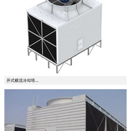
开式横流冷却塔…