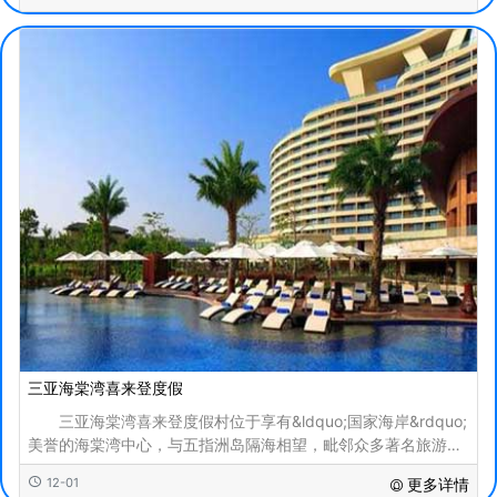
三亚海棠湾喜来登度假
三亚海棠湾喜来登度假村位于享有&ldquo;国家海岸&rdquo;
美誉的海棠湾中心，与五指洲岛隔海相望，毗邻众多著名旅游景
点和多个高尔夫球场。 这里阳光明媚，大海蔚蓝，
12-01
更多详情