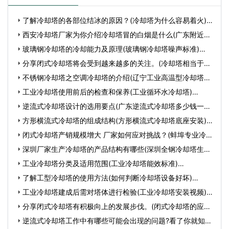
了解冷却塔的各部位结冰的原因？(冷却塔为什么容易着火)…
西安冷却塔厂家为你介绍冷却塔冒的白烟是什么(广东附近冷
却…
玻璃钢冷却塔的冷却能力及原理(玻璃钢冷却塔噪声标准)…
分享闭式冷却塔将会受到越来越多的关注。(冷却塔相当于什
么…
不锈钢冷却塔之空调冷却塔的介绍(辽宁工业高温型冷却塔型
号…
工业冷却塔使用前后的检查和保养(工业循环水冷却塔)…
逆流式冷却塔设计的选用要点(广东逆流式冷却塔多少钱一台)
…
方形横流式冷却塔的组成结构(方形横流式冷却塔底座安装)…
闭式冷却塔产销规模增大 厂家如何应对挑战？(蚌埠专业冷却
塔…
深圳厂家生产冷却塔的产品结构有哪些(深圳全钢冷却塔生产
厂…
工业冷却塔分类及适用范围(工业冷却塔能效标准)…
了解工型冷却塔的使用方法(如何判断冷却塔设备好坏)…
工业冷却塔建成后需对塔体进行检验(工业冷却塔安装视频)…
分享闭式冷却塔有积极向上的发展步伐。(闭式冷却塔的应用)
…
逆流式冷却塔工作中有哪些可能会出现的问题?看了你就知道