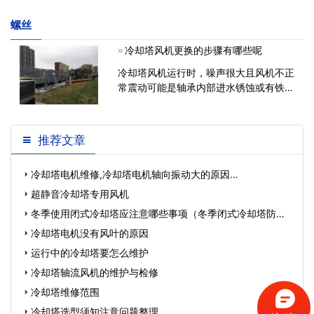
螺丝
冷却塔风机更换的步骤有哪些呢
冷却塔风机运行时，噪声很大且风机不正
常震动可能是轴承内部进水锈蚀或有铁屑
灰尘进入轴承内部，这个问题处理过程如
下： 1、维修人员穿戴好劳保用品进
行维修操作。电话通知操作工进行维修，
推荐文章
现场按下急停按钮并悬挂安全警
冷却塔电机维修,冷却塔电机轴向振动大的原因…
超静音冷却塔专用风机
冬季使用闭式冷却塔应注意哪些事项（冬季闭式冷却塔防冻
措施）…
冷却塔电机没有风叶的原因
运行中的冷却塔要怎么维护
冷却塔轴流风机的维护与检修
冷却塔维修范围
冷却塔选型须知注意问题整理