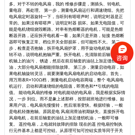
多。对于不转的电风扇，我的 维修步骤是，测插头、转电机、
量电容、再处理。 第一步，测量电风扇运行和调速绕组。先把
电风扇定时器旋转一下，当听到有嗒嗒声时，说明定时器是正
常的。如果没有嗒嗒声，说明定时器 损坏。如果无电阻值，可
能是电机绕组烧毁断路。对串有热熔断器的电机，可能是热熔
断器开路，还应拆开电机看一看，如果只是开路，短接 热熔断
器即可恢复正常。档位开关全部损坏，但可能性不大。 第二
步，检查是否抱轴，拆开电风扇护罩，用手旋动电机轴，如果
转不动，说明电机抱轴严重。拆开电机，先清除前后轴套和电
机轴上的油污 、锈迹，然后在前后轴套的油毡上加足缝纫机
油，大部分电风扇都能排除故障。 第三步，测量启动电容，如
果电机轴旋转灵活，就要测量电风扇电机的启动电容。首先，
用万用表R×100Ω档，测量电机启动电容两端，整个 电风扇电
机运行、启动和调速绕组的电阻值，即黑色和**引线的电阻
值。 能动电风扇的维修 对电机能动的电风扇，我是根据实际情
况，一步 到位。而不是象上述那样，按部就班地进行维修。如
果用户说，电风扇先慢慢转，然后渐渐变快。根据经验，一般
是电机轻微抱轴。原因是电 风扇润滑油初期缺失。直接拆开电
风扇电机，在前后轴套的油毡上加足缝纫机油，一般即可修
复。 遥控电扇，上电就转故障的排除 现在的遥 控电扇控制执
行元件基本上都是可控硅。从原理可知可控硅实质等同于开关